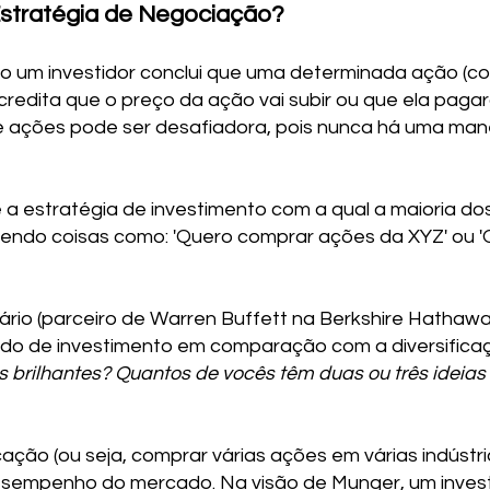
Estratégia de Negociação?
o um investidor conclui que uma determinada ação (c
acredita que o preço da ação vai subir ou que ela paga
e ações pode ser desafiadora, pois nunca há uma mane
 a estratégia de investimento com a qual a maioria do
endo coisas como: 'Quero comprar ações da XYZ' ou '
dário (parceiro de Warren Buffett na Berkshire Hathawa
do de investimento em comparação com a diversificaç
 brilhantes? Quantos de vocês têm duas ou três ideias
cação (ou seja, comprar várias ações em várias indústri
desempenho do mercado. Na visão de Munger, um invest