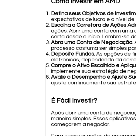
Como Investir em AMD
Defina seus Objetivos de Investi
expectativas de lucro e o nível de
Escolha a Corretora de Ações A
ações. Abrir uma conta com uma c
certa desde o início. Lembre-se d
Abra uma Conta de Negociação.
processo costuma ser simples par
Deposite Fundos.
As opções de fi
eletrônicas, dependendo da corre
Compre o Ativo Escolhido e Apliqu
implemente sua estratégia de ne
Avalie o Desempenho e Ajuste Sua
ajuste continuamente sua estraté
É Fácil Investir?
Após abrir uma conta de negociaç
maneira simples. Esses aplicativo
começarem a negociar.
Para comprar ações de empresas,