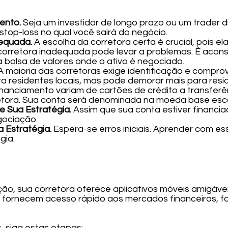
mento.
Seja um investidor de longo prazo ou um trader d
 stop-loss no qual você sairá do negócio.
dequada.
A escolha da corretora certa é crucial, pois el
orretora inadequada pode levar a problemas. É aconse
a bolsa de valores onde o ativo é negociado.
A maioria das corretoras exige identificação e compro
a residentes locais, mas pode demorar mais para resid
nanciamento variam de cartões de crédito a transferên
tora. Sua conta será denominada na moeda base escol
e Sua Estratégia.
Assim que sua conta estiver financia
gociação.
 Estratégia.
Espera-se erros iniciais. Aprender com ess
gia.
ão, sua corretora oferece aplicativos móveis amigávei
s fornecem acesso rápido aos mercados financeiros, fac
 siga estas etapas: