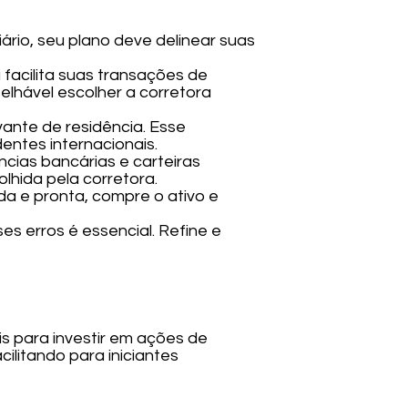
iário, seu plano deve delinear suas
a facilita suas transações de
lhável escolher a corretora
vante de residência. Esse
entes internacionais.
cias bancárias e carteiras
hida pela corretora.
da e pronta, compre o ativo e
es erros é essencial. Refine e
s para investir em ações de
ilitando para iniciantes