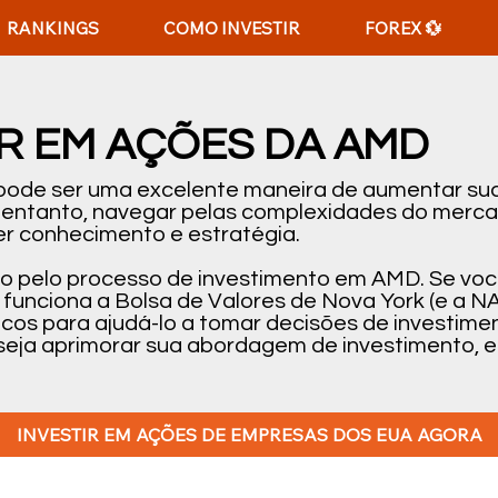
RANKINGS
COMO INVESTIR
FOREX 💱
R EM AÇÕES DA AMD
 pode ser uma excelente maneira de aumentar sua
o entanto, navegar pelas complexidades do merc
r conhecimento e estratégia.
-lo pelo processo de investimento em AMD. Se vo
funciona a Bolsa de Valores de Nova York (e a N
áticos para ajudá-lo a tomar decisões de investi
seja aprimorar sua abordagem de investimento, es
INVESTIR EM AÇÕES DE EMPRESAS DOS EUA AGORA