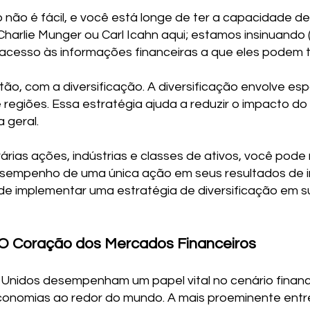
 não é fácil, e você está longe de ter a capacidade d
Charlie Munger ou Carl Icahn aqui; estamos insinuand
acesso às informações financeiras a que eles podem t
ão, com a diversificação. A diversificação envolve esp
 e regiões. Essa estratégia ajuda a reduzir o impacto
 geral.
várias ações, indústrias e classes de ativos, você pod
desempenho de uma única ação em seus resultados de in
e implementar uma estratégia de diversificação em su
 O Coração dos Mercados Financeiros
 Unidos desempenham um papel vital no cenário finance
conomias ao redor do mundo. A mais proeminente entre