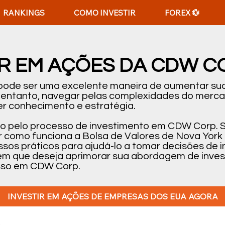
RANKINGS
COMO INVESTIR
FOREX 💱
IR EM AÇÕES DA CDW C
 pode ser uma excelente maneira de aumentar sua
o entanto, navegar pelas complexidades do merc
r conhecimento e estratégia.
-lo pelo processo de investimento em CDW Corp. 
 como funciona a Bolsa de Valores de Nova York
passos práticos para ajudá-lo a tomar decisões d
uém que deseja aprimorar sua abordagem de inves
esso em CDW Corp.
INVESTIR EM AÇÕES DE EMPRESAS DOS EUA AGORA