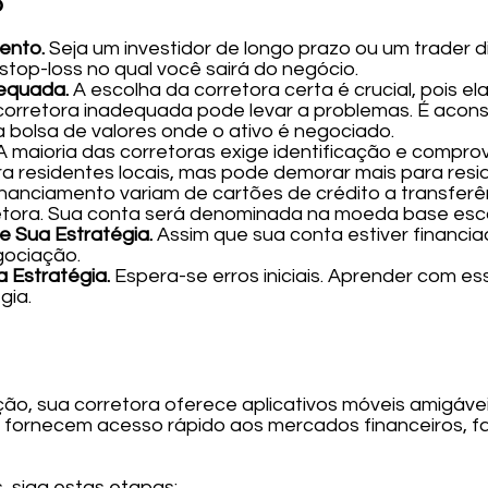
p
mento.
Seja um investidor de longo prazo ou um trader d
 stop-loss no qual você sairá do negócio.
dequada.
A escolha da corretora certa é crucial, pois el
orretora inadequada pode levar a problemas. É aconse
a bolsa de valores onde o ativo é negociado.
A maioria das corretoras exige identificação e compro
a residentes locais, mas pode demorar mais para resid
nanciamento variam de cartões de crédito a transferên
tora. Sua conta será denominada na moeda base escol
e Sua Estratégia.
Assim que sua conta estiver financia
gociação.
 Estratégia.
Espera-se erros iniciais. Aprender com ess
gia.
ão, sua corretora oferece aplicativos móveis amigávei
s fornecem acesso rápido aos mercados financeiros, fac
 siga estas etapas: