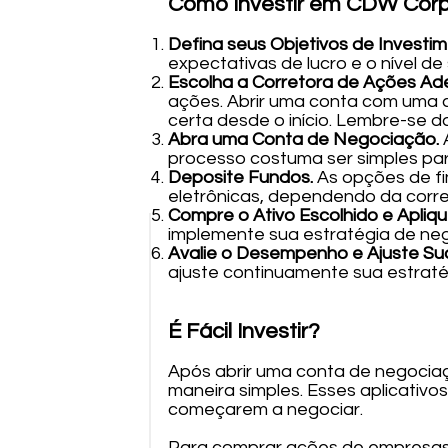
Como Investir em CDW Cor
Defina seus Objetivos de Investi
expectativas de lucro e o nível de
Escolha a Corretora de Ações A
ações. Abrir uma conta com uma c
certa desde o início. Lembre-se d
Abra uma Conta de Negociação.
processo costuma ser simples par
Deposite Fundos.
As opções de fi
eletrônicas, dependendo da corre
Compre o Ativo Escolhido e Apliqu
implemente sua estratégia de ne
Avalie o Desempenho e Ajuste Sua
ajuste continuamente sua estraté
É Fácil Investir?
Após abrir uma conta de negociaç
maneira simples. Esses aplicativo
começarem a negociar.
Para comprar ações de empresas,