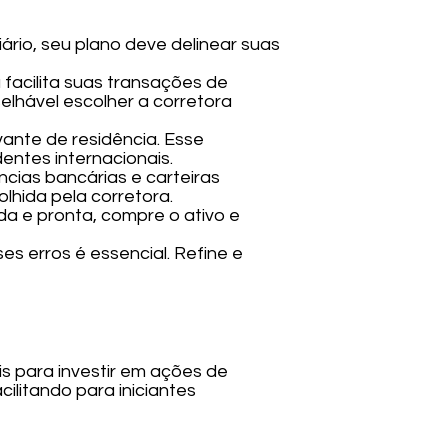
iário, seu plano deve delinear suas
a facilita suas transações de
lhável escolher a corretora
vante de residência. Esse
entes internacionais.
cias bancárias e carteiras
hida pela corretora.
da e pronta, compre o ativo e
es erros é essencial. Refine e
s para investir em ações de
ilitando para iniciantes