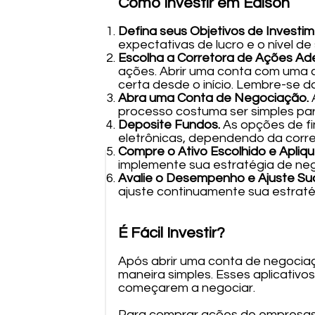
Como Investir em Edison
Defina seus Objetivos de Investi
expectativas de lucro e o nível de
Escolha a Corretora de Ações A
ações. Abrir uma conta com uma c
certa desde o início. Lembre-se d
Abra uma Conta de Negociação.
processo costuma ser simples par
Deposite Fundos.
As opções de fi
eletrônicas, dependendo da corre
Compre o Ativo Escolhido e Apliqu
implemente sua estratégia de ne
Avalie o Desempenho e Ajuste Sua
ajuste continuamente sua estraté
É Fácil Investir?
Após abrir uma conta de negociaç
maneira simples. Esses aplicativo
começarem a negociar.
Para comprar ações de empresas,