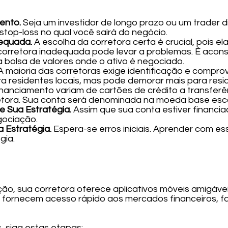
mento.
Seja um investidor de longo prazo ou um trader d
 stop-loss no qual você sairá do negócio.
dequada.
A escolha da corretora certa é crucial, pois el
orretora inadequada pode levar a problemas. É aconse
a bolsa de valores onde o ativo é negociado.
A maioria das corretoras exige identificação e compro
a residentes locais, mas pode demorar mais para resid
nanciamento variam de cartões de crédito a transferên
tora. Sua conta será denominada na moeda base escol
e Sua Estratégia.
Assim que sua conta estiver financia
gociação.
 Estratégia.
Espera-se erros iniciais. Aprender com ess
gia.
ão, sua corretora oferece aplicativos móveis amigávei
s fornecem acesso rápido aos mercados financeiros, fac
 siga estas etapas: