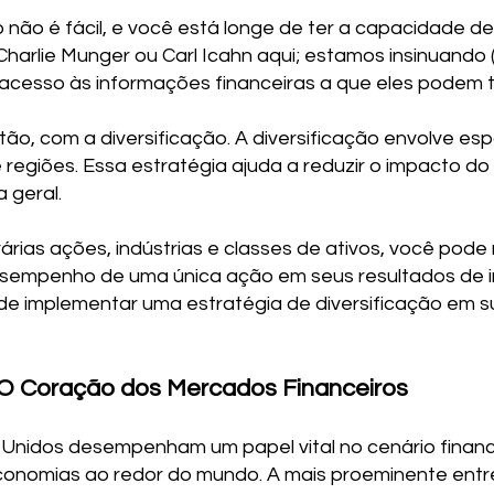
 não é fácil, e você está longe de ter a capacidade d
Charlie Munger ou Carl Icahn aqui; estamos insinuand
acesso às informações financeiras a que eles podem t
ão, com a diversificação. A diversificação envolve esp
 e regiões. Essa estratégia ajuda a reduzir o impacto
 geral.
várias ações, indústrias e classes de ativos, você pod
desempenho de uma única ação em seus resultados de in
e implementar uma estratégia de diversificação em su
 O Coração dos Mercados Financeiros
 Unidos desempenham um papel vital no cenário finance
conomias ao redor do mundo. A mais proeminente entre