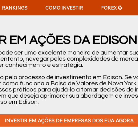
RANKINGS
COMO INVESTIR
FOREX 💱
R EM AÇÕES DA EDISON
 pode ser uma excelente maneira de aumentar sua
o entanto, navegar pelas complexidades do merc
r conhecimento e estratégia.
-lo pelo processo de investimento em Edison. Se 
 como funciona a Bolsa de Valores de Nova York
passos práticos para ajudá-lo a tomar decisões d
uém que deseja aprimorar sua abordagem de inves
sso em Edison.
INVESTIR EM AÇÕES DE EMPRESAS DOS EUA AGORA