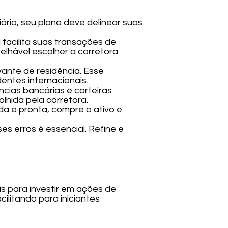
iário, seu plano deve delinear suas
a facilita suas transações de
lhável escolher a corretora
vante de residência. Esse
entes internacionais.
cias bancárias e carteiras
hida pela corretora.
da e pronta, compre o ativo e
es erros é essencial. Refine e
s para investir em ações de
ilitando para iniciantes