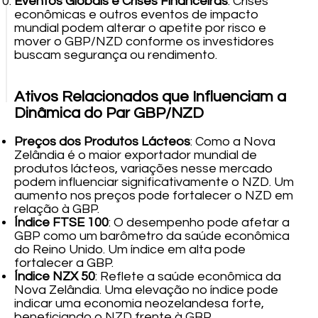
Eventos Globais e Crises Financeiras
: Crises
econômicas e outros eventos de impacto
mundial podem alterar o apetite por risco e
mover o GBP/NZD conforme os investidores
buscam segurança ou rendimento.
Ativos Relacionados que Influenciam a
Dinâmica do Par GBP/NZD
Preços dos Produtos Lácteos
: Como a Nova
Zelândia é o maior exportador mundial de
produtos lácteos, variações nesse mercado
podem influenciar significativamente o NZD. Um
aumento nos preços pode fortalecer o NZD em
relação à GBP.
Índice FTSE 100
: O desempenho pode afetar a
GBP como um barômetro da saúde econômica
do Reino Unido. Um índice em alta pode
fortalecer a GBP.
Índice NZX 50
: Reflete a saúde econômica da
Nova Zelândia. Uma elevação no índice pode
indicar uma economia neozelandesa forte,
beneficiando o NZD frente à GBP.