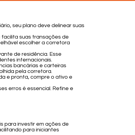
iário, seu plano deve delinear suas
a facilita suas transações de
lhável escolher a corretora
vante de residência. Esse
entes internacionais.
cias bancárias e carteiras
hida pela corretora.
da e pronta, compre o ativo e
es erros é essencial. Refine e
s para investir em ações de
ilitando para iniciantes