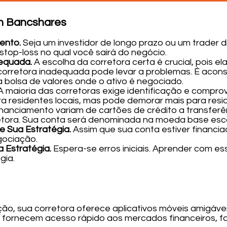
on Bancshares
mento.
Seja um investidor de longo prazo ou um trader d
 stop-loss no qual você sairá do negócio.
dequada.
A escolha da corretora certa é crucial, pois el
orretora inadequada pode levar a problemas. É aconse
a bolsa de valores onde o ativo é negociado.
A maioria das corretoras exige identificação e compro
a residentes locais, mas pode demorar mais para resid
nanciamento variam de cartões de crédito a transferên
tora. Sua conta será denominada na moeda base escol
e Sua Estratégia.
Assim que sua conta estiver financia
gociação.
 Estratégia.
Espera-se erros iniciais. Aprender com ess
gia.
ão, sua corretora oferece aplicativos móveis amigávei
s fornecem acesso rápido aos mercados financeiros, fac