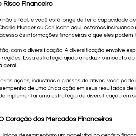
o Risco Financeiro
 não é fácil, e você está longe de ter a capacidade d
Charlie Munger ou Carl Icahn aqui; estamos insinuand
acesso às informações financeiras a que eles podem t
ão, com a diversificação. A diversificação envolve esp
 e regiões. Essa estratégia ajuda a reduzir o impacto
 geral.
várias ações, indústrias e classes de ativos, você pod
desempenho de uma única ação em seus resultados de in
e implementar uma estratégia de diversificação em su
 O Coração dos Mercados Financeiros
 Unidos desempenham um papel vital no cenário finance