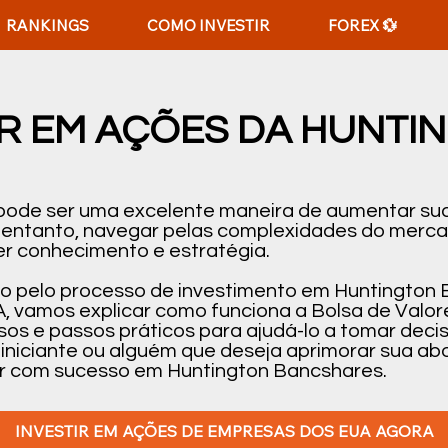
RANKINGS
COMO INVESTIR
FOREX 💱
R EM AÇÕES DA HUNTI
 pode ser uma excelente maneira de aumentar sua
o entanto, navegar pelas complexidades do merc
r conhecimento e estratégia.
-lo pelo processo de investimento em Huntington
 vamos explicar como funciona a Bolsa de Valor
osos e passos práticos para ajudá-lo a tomar dec
iniciante ou alguém que deseja aprimorar sua ab
stir com sucesso em Huntington Bancshares.
INVESTIR EM AÇÕES DE EMPRESAS DOS EUA AGORA