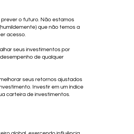
e prever o futuro. Não estamos
o (humildemente) que não temos a
er acesso.
alhar seus investimentos por
 do desempenho de qualquer
e melhorar seus retornos ajustados
vestimento. Investir em um índice
a carteira de investimentos.
iro global, exercendo influência