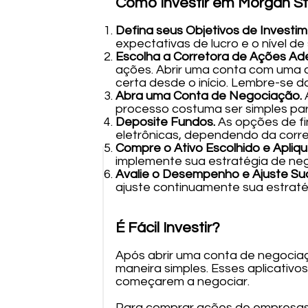
Como Investir em Morgan St
Defina seus Objetivos de Investi
expectativas de lucro e o nível de
Escolha a Corretora de Ações A
ações. Abrir uma conta com uma c
certa desde o início. Lembre-se d
Abra uma Conta de Negociação.
processo costuma ser simples par
Deposite Fundos.
As opções de fi
eletrônicas, dependendo da corre
Compre o Ativo Escolhido e Apliqu
implemente sua estratégia de ne
Avalie o Desempenho e Ajuste Sua
ajuste continuamente sua estraté
É Fácil Investir?
Após abrir uma conta de negociaç
maneira simples. Esses aplicativo
começarem a negociar.
Para comprar ações de empresas,