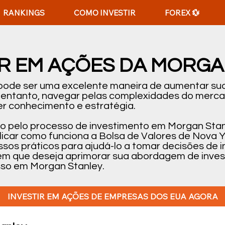
RANKINGS
COMO INVESTIR
FOREX 💱
R EM AÇÕES DA MORGA
 pode ser uma excelente maneira de aumentar sua
o entanto, navegar pelas complexidades do merc
r conhecimento e estratégia.
-lo pelo processo de investimento em Morgan Stan
car como funciona a Bolsa de Valores de Nova Y
passos práticos para ajudá-lo a tomar decisões d
uém que deseja aprimorar sua abordagem de inves
esso em Morgan Stanley.
INVESTIR EM AÇÕES DE EMPRESAS DOS EUA AGORA