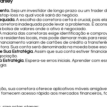
anley
mento.
Seja um investidor de longo prazo ou um trader d
 stop-loss no qual você sairá do negócio.
dequada.
A escolha da corretora certa é crucial, pois el
orretora inadequada pode levar a problemas. É aconse
a bolsa de valores onde o ativo é negociado.
A maioria das corretoras exige identificação e compro
a residentes locais, mas pode demorar mais para resid
nanciamento variam de cartões de crédito a transferên
tora. Sua conta será denominada na moeda base escol
e Sua Estratégia.
Assim que sua conta estiver financia
gociação.
 Estratégia.
Espera-se erros iniciais. Aprender com ess
gia.
ão, sua corretora oferece aplicativos móveis amigávei
s fornecem acesso rápido aos mercados financeiros, fac
 siga estas etapas: