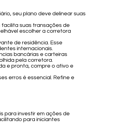
iário, seu plano deve delinear suas
a facilita suas transações de
lhável escolher a corretora
vante de residência. Esse
entes internacionais.
cias bancárias e carteiras
hida pela corretora.
da e pronta, compre o ativo e
es erros é essencial. Refine e
s para investir em ações de
ilitando para iniciantes