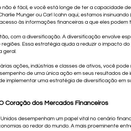
 não é fácil, e você está longe de ter a capacidade d
Charlie Munger ou Carl Icahn aqui; estamos insinuand
acesso às informações financeiras a que eles podem t
ão, com a diversificação. A diversificação envolve esp
 e regiões. Essa estratégia ajuda a reduzir o impacto
 geral.
várias ações, indústrias e classes de ativos, você pod
desempenho de uma única ação em seus resultados de in
e implementar uma estratégia de diversificação em su
 O Coração dos Mercados Financeiros
 Unidos desempenham um papel vital no cenário finance
conomias ao redor do mundo. A mais proeminente entre