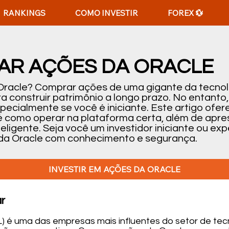
RANKINGS
COMO INVESTIR
FOREX 💱
R AÇÕES DA ORACLE
 Oracle? Comprar ações de uma gigante da tecnol
 construir patrimônio a longo prazo. No entanto,
cialmente se você é iniciante. Este artigo ofer
té como operar na plataforma certa, além de apre
teligente. Seja você um investidor iniciante ou ex
da Oracle com conhecimento e segurança.
INVESTIR EM AÇÕES DA ORACLE
r
) é uma das empresas mais influentes do setor de tec