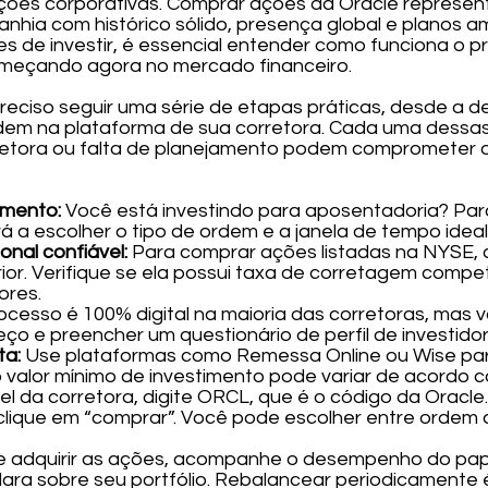
ções corporativas. Comprar ações da Oracle represent
anhia com histórico sólido, presença global e planos 
 antes de investir, é essencial entender como funciona
omeçando agora no mercado financeiro.
preciso seguir uma série de etapas práticas, desde a d
dem na plataforma de sua corretora. Cada uma dessas 
tora ou falta de planejamento podem comprometer o
imento:
Você está investindo para aposentadoria? Para 
á a escolher o tipo de ordem e a janela de tempo ideal
onal confiável:
Para comprar ações listadas na NYSE, 
or. Verifique se ela possui taxa de corretagem competit
ores.
ocesso é 100% digital na maioria das corretoras, mas 
 e preencher um questionário de perfil de investidor
ta:
Use plataformas como Remessa Online ou Wise para
valor mínimo de investimento pode variar de acordo c
l da corretora, digite ORCL, que é o código da Oracle. A
l, clique em “comprar”. Você pode escolher entre orde
 adquirir as ações, acompanhe o desempenho do papel, 
ra sobre seu portfólio. Rebalancear periodicamente 