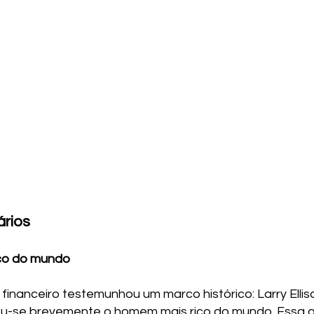
ários
ico do mundo
inanceiro testemunhou um marco histórico: Larry Ellis
nou-se brevemente o homem mais rico do mundo. Essa 