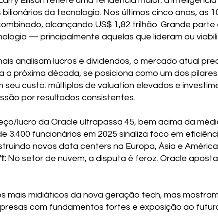
arry Ellison reflete uma tendência maior: a inteligência 
bilionários da tecnologia. Nos últimos cinco anos, as
o combinado, alcançando US$ 1,82 trilhão. Grande par
logia — principalmente aquelas que lideram ou viabili
ais analisam lucros e dividendos, o mercado atual preci
ra a próxima década, se posiciona como um dos pilares 
m seu custo: múltiplos de valuation elevados e investi
ssão por resultados consistentes.
eço/lucro da Oracle ultrapassa 45, bem acima da média
 3.400 funcionários em 2025 sinaliza foco em eficiênc
truindo novos data centers na Europa, Ásia e América 
t:
No setor de nuvem, a disputa é feroz. Oracle apos
os mais midiáticos da nova geração tech, mas mostram 
presas com fundamentos fortes e exposição ao futuro