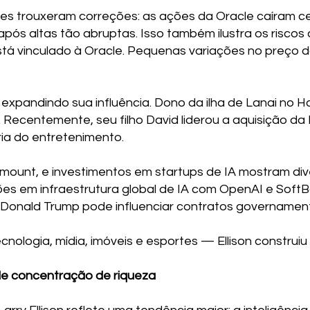
ntes trouxeram correções: as ações da Oracle caíram c
pós altas tão abruptas. Isso também ilustra os riscos
stá vinculado à Oracle. Pequenas variações no preço 
 expandindo sua influência. Dono da ilha de Lanai no H
is. Recentemente, seu filho David liderou a aquisição 
ria do entretenimento.
mount, e investimentos em startups de IA mostram dive
es em infraestrutura global de IA com OpenAI e SoftBan
Donald Trump pode influenciar contratos governamenta
cnologia, mídia, imóveis e esportes — Ellison construiu
de concentração de riqueza