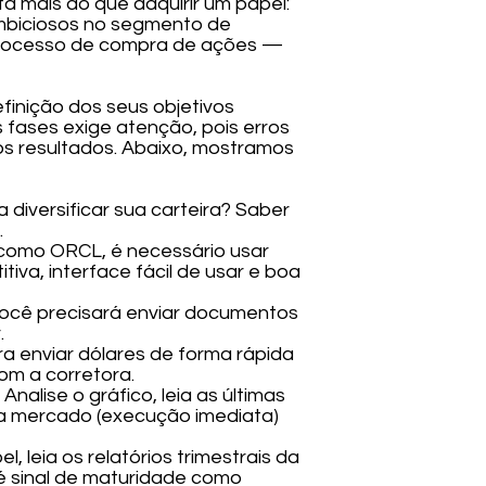
a mais do que adquirir um papel:
ambiciosos no segmento de
 o processo de compra de ações —
efinição dos seus objetivos
fases exige atenção, pois erros
s resultados. Abaixo, mostramos
diversificar sua carteira? Saber
.
como ORCL, é necessário usar
iva, interface fácil de usar e boa
você precisará enviar documentos
.
 enviar dólares de forma rápida
om a corretora.
nalise o gráfico, leia as últimas
m a mercado (execução imediata)
leia os relatórios trimestrais da
é sinal de maturidade como