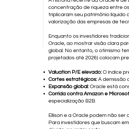
A história recente da Oracle e de L
concentração de riqueza entre os 
triplicaram seu patrimônio líquid
valorização das empresas de tecno
Enquanto os investidores tradicion
Oracle, ao mostrar visão clara pa
global. No entanto, o otimismo te
projetados até 2026) colocam pre
Valuation P/E elevado:
O índice pr
Cortes estratégicos:
A demissão de
Expansão global:
Oracle está cons
Corrida contra Amazon e Microsof
especialização B2B.
Ellison e a Oracle podem não ser 
Para investidores que buscam em