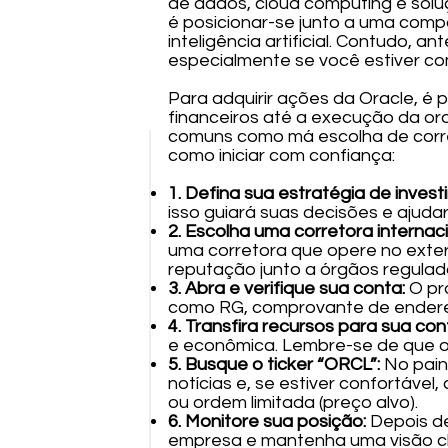
de dados, cloud computing e solu
é posicionar-se junto a uma comp
inteligência artificial. Contudo,
especialmente se você estiver c
Para adquirir ações da Oracle, é 
financeiros até a execução da or
comuns como má escolha de corre
como iniciar com confiança:
1. Defina sua estratégia de invest
isso guiará suas decisões e ajudar
2. Escolha uma corretora internaci
uma corretora que opere no exteri
reputação junto a órgãos regulad
3. Abra e verifique sua conta:
O pr
como RG, comprovante de endereço
4. Transfira recursos para sua con
e econômica. Lembre-se de que o 
5. Busque o ticker “ORCL”:
No paine
notícias e, se estiver confortáve
ou ordem limitada (preço alvo).
6. Monitore sua posição:
Depois de
empresa e mantenha uma visão cla