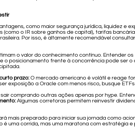
stir
antagens, como maior segurança jurídica, liquidez e ex
s (como o IR sobre ganhos de capital), tarifas bancári
rasileira. Por isso, é altamente recomendável consult
stimam o valor do conhecimento contínuo. Entender o
 o posicionamento frente à concorrência pode ser o d
ipitada.
curto prazo:
O mercado americano é volátil e reage for
ser exposição a Oracle com menos risco, busque ETF
 sair comprando outras ações apenas por hype. Enten
mento:
Algumas corretoras permitem reinvestir divid
rá mais preparado para iniciar sua jornada como acion
o é uma corrida, mas uma maratona com estratégia e 