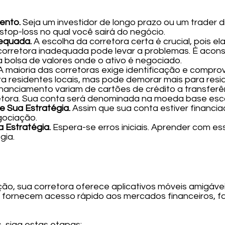
mento.
Seja um investidor de longo prazo ou um trader d
 stop-loss no qual você sairá do negócio.
dequada.
A escolha da corretora certa é crucial, pois el
orretora inadequada pode levar a problemas. É aconse
a bolsa de valores onde o ativo é negociado.
A maioria das corretoras exige identificação e compro
a residentes locais, mas pode demorar mais para resid
nanciamento variam de cartões de crédito a transferên
tora. Sua conta será denominada na moeda base escol
e Sua Estratégia.
Assim que sua conta estiver financia
gociação.
 Estratégia.
Espera-se erros iniciais. Aprender com ess
gia.
ão, sua corretora oferece aplicativos móveis amigávei
s fornecem acesso rápido aos mercados financeiros, fac
 siga estas etapas: