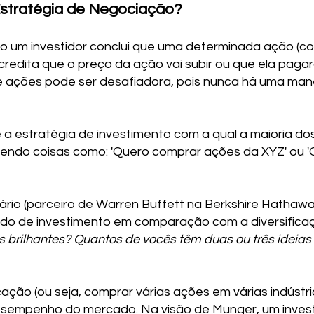
Estratégia de Negociação?
o um investidor conclui que uma determinada ação (c
acredita que o preço da ação vai subir ou que ela paga
e ações pode ser desafiadora, pois nunca há uma mane
 a estratégia de investimento com a qual a maioria do
endo coisas como: 'Quero comprar ações da XYZ' ou '
dário (parceiro de Warren Buffett na Berkshire Hathawa
do de investimento em comparação com a diversificaç
 brilhantes? Quantos de vocês têm duas ou três ideias
cação (ou seja, comprar várias ações em várias indústri
desempenho do mercado. Na visão de Munger, um invest