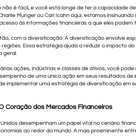
 não é fácil, e você está longe de ter a capacidade d
Charlie Munger ou Carl Icahn aqui; estamos insinuand
acesso às informações financeiras a que eles podem t
ão, com a diversificação. A diversificação envolve esp
 e regiões. Essa estratégia ajuda a reduzir o impacto
 geral.
várias ações, indústrias e classes de ativos, você pod
desempenho de uma única ação em seus resultados de in
e implementar uma estratégia de diversificação em su
 O Coração dos Mercados Financeiros
 Unidos desempenham um papel vital no cenário finance
conomias ao redor do mundo. A mais proeminente entre