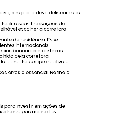
iário, seu plano deve delinear suas
a facilita suas transações de
lhável escolher a corretora
vante de residência. Esse
entes internacionais.
cias bancárias e carteiras
hida pela corretora.
da e pronta, compre o ativo e
es erros é essencial. Refine e
s para investir em ações de
ilitando para iniciantes