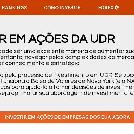
RANKINGS
COMO INVESTIR
FOREX 💱
R EM AÇÕES DA UDR
 pode ser uma excelente maneira de aumentar sua
o entanto, navegar pelas complexidades do merc
r conhecimento e estratégia.
-lo pelo processo de investimento em UDR. Se vo
funciona a Bolsa de Valores de Nova York (e a N
áticos para ajudá-lo a tomar decisões de investi
seja aprimorar sua abordagem de investimento, es
INVESTIR EM AÇÕES DE EMPRESAS DOS EUA AGORA