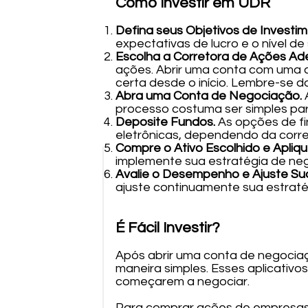
Como Investir em UDR
Defina seus Objetivos de Investi
expectativas de lucro e o nível de
Escolha a Corretora de Ações A
ações. Abrir uma conta com uma c
certa desde o início. Lembre-se d
Abra uma Conta de Negociação.
processo costuma ser simples par
Deposite Fundos.
As opções de fi
eletrônicas, dependendo da corre
Compre o Ativo Escolhido e Apliqu
implemente sua estratégia de ne
Avalie o Desempenho e Ajuste Sua
ajuste continuamente sua estraté
É Fácil Investir?
Após abrir uma conta de negociaç
maneira simples. Esses aplicativo
começarem a negociar.
Para comprar ações de empresas,