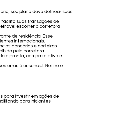
iário, seu plano deve delinear suas
a facilita suas transações de
lhável escolher a corretora
vante de residência. Esse
entes internacionais.
cias bancárias e carteiras
hida pela corretora.
da e pronta, compre o ativo e
es erros é essencial. Refine e
s para investir em ações de
ilitando para iniciantes