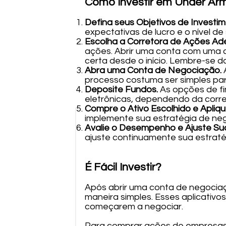
Como Investir em Under Ar
Defina seus Objetivos de Investi
expectativas de lucro e o nível de
Escolha a Corretora de Ações A
ações. Abrir uma conta com uma c
certa desde o início. Lembre-se d
Abra uma Conta de Negociação.
processo costuma ser simples par
Deposite Fundos.
As opções de fi
eletrônicas, dependendo da corre
Compre o Ativo Escolhido e Apliqu
implemente sua estratégia de ne
Avalie o Desempenho e Ajuste Sua
ajuste continuamente sua estraté
É Fácil Investir?
Após abrir uma conta de negociaç
maneira simples. Esses aplicativo
começarem a negociar.
Para comprar ações de empresas,