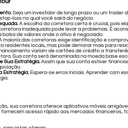
mour
mento.
Seja um investidor de longo prazo ou um trader d
 stop-loss no qual você sairá do negócio.
dequada.
A escolha da corretora certa é crucial, pois el
orretora inadequada pode levar a problemas. É aconse
a bolsa de valores onde o ativo é negociado.
A maioria das corretoras exige identificação e compro
a residentes locais, mas pode demorar mais para resid
nanciamento variam de cartões de crédito a transferên
tora. Sua conta será denominada na moeda base escol
e Sua Estratégia.
Assim que sua conta estiver financia
gociação.
 Estratégia.
Espera-se erros iniciais. Aprender com ess
gia.
ão, sua corretora oferece aplicativos móveis amigávei
s fornecem acesso rápido aos mercados financeiros, fac
 siga estas etapas: