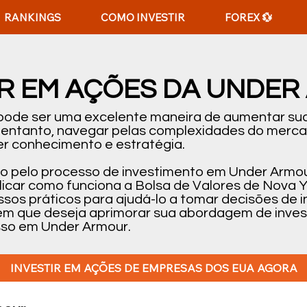
RANKINGS
COMO INVESTIR
FOREX 💱
IR EM AÇÕES DA UNDE
 pode ser uma excelente maneira de aumentar sua
o entanto, navegar pelas complexidades do merc
r conhecimento e estratégia.
-lo pelo processo de investimento em Under Armou
car como funciona a Bolsa de Valores de Nova Y
passos práticos para ajudá-lo a tomar decisões d
uém que deseja aprimorar sua abordagem de inves
esso em Under Armour.
INVESTIR EM AÇÕES DE EMPRESAS DOS EUA AGORA