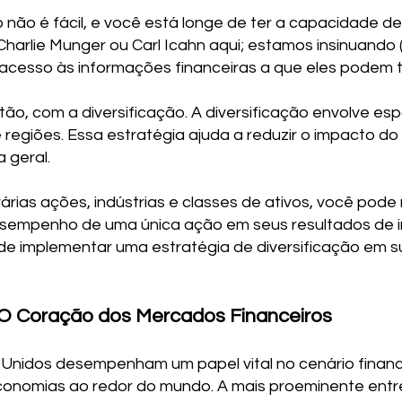
 não é fácil, e você está longe de ter a capacidade d
Charlie Munger ou Carl Icahn aqui; estamos insinuand
acesso às informações financeiras a que eles podem t
ão, com a diversificação. A diversificação envolve esp
 e regiões. Essa estratégia ajuda a reduzir o impacto
 geral.
várias ações, indústrias e classes de ativos, você pod
desempenho de uma única ação em seus resultados de in
e implementar uma estratégia de diversificação em su
 O Coração dos Mercados Financeiros
 Unidos desempenham um papel vital no cenário finance
conomias ao redor do mundo. A mais proeminente entre