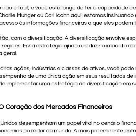
 não é fácil, e você está longe de ter a capacidade d
Charlie Munger ou Carl Icahn aqui; estamos insinuand
acesso às informações financeiras a que eles podem t
ão, com a diversificação. A diversificação envolve esp
 e regiões. Essa estratégia ajuda a reduzir o impacto
 geral.
várias ações, indústrias e classes de ativos, você pod
desempenho de uma única ação em seus resultados de in
e implementar uma estratégia de diversificação em su
 O Coração dos Mercados Financeiros
 Unidos desempenham um papel vital no cenário finance
conomias ao redor do mundo. A mais proeminente entre