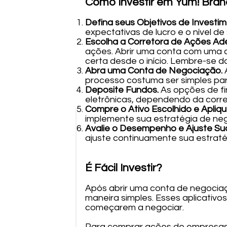
Como Investir em Yum! Bran
Defina seus Objetivos de Investi
expectativas de lucro e o nível de
Escolha a Corretora de Ações A
ações. Abrir uma conta com uma c
certa desde o início. Lembre-se d
Abra uma Conta de Negociação.
processo costuma ser simples par
Deposite Fundos.
As opções de fi
eletrônicas, dependendo da corre
Compre o Ativo Escolhido e Apliqu
implemente sua estratégia de ne
Avalie o Desempenho e Ajuste Sua
ajuste continuamente sua estraté
É Fácil Investir?
Após abrir uma conta de negociaç
maneira simples. Esses aplicativo
começarem a negociar.
Para comprar ações de empresas,