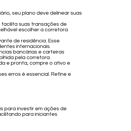
iário, seu plano deve delinear suas
a facilita suas transações de
lhável escolher a corretora
vante de residência. Esse
entes internacionais.
cias bancárias e carteiras
hida pela corretora.
da e pronta, compre o ativo e
es erros é essencial. Refine e
s para investir em ações de
ilitando para iniciantes