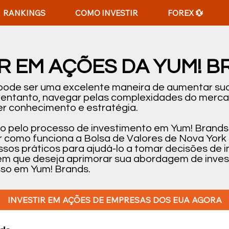
RANKINGS
COMO INVESTIR
FOREX 💱
R EM AÇÕES DA YUM! 
 pode ser uma excelente maneira de aumentar sua
o entanto, navegar pelas complexidades do merc
r conhecimento e estratégia.
-lo pelo processo de investimento em Yum! Brands
 como funciona a Bolsa de Valores de Nova York
passos práticos para ajudá-lo a tomar decisões d
uém que deseja aprimorar sua abordagem de inves
sso em Yum! Brands.
INVESTIR EM AÇÕES DE EMPRESAS DOS EUA AGORA