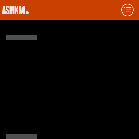
O QUE É ALAVANCAGEM: COMO USÁ-
LA E SEUS RISCOS
A alavancagem é uma ferramenta
financeira que pode amplificar ganhos e
perdas usando dinheiro emprestado ou
instrumentos financeiros.
Este guia mergulhará nas complexidades da
alavancagem, começando com uma
introdução detalhada às suas várias formas
e como funciona.