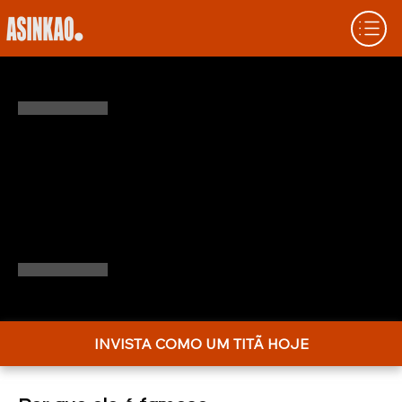
QUEM É BILL MILLER? CONHEÇA A
LENDA DOS INVESTIMENTOS
Bill Miller é um nome que ressoa nos
corredores de Wall Street, conhecido por
suas estratégias únicas e visão afiada. Seu
estilo? Inconvencional, ousado e eficaz.
INVISTA COMO UM TITÃ HOJE