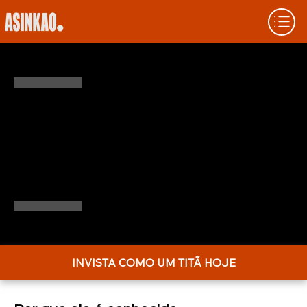
QUEM É CARLOS SLIM: O MAGNATA
QUE DOMINA A AMÉRICA LATINA
Carlos Slim não é apenas um nome—é um
fenômeno no universo dos investimentos.
Este artigo detalha seu impacto setorial e
sua visão empresarial única.
INVISTA COMO UM TITÃ HOJE