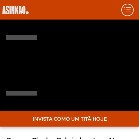
COMO SE DESTACAR COMO CHARLES
BOBRINSKOY NO MUNDO FINANCEIRO
Você já ouviu falar de Charles Bobrinskoy,
certo? Esse guru das finanças conquistou o
que muitos apenas sonham. Descubra seus
segredos – e como aplicar na prática.
INVISTA COMO UM TITÃ HOJE