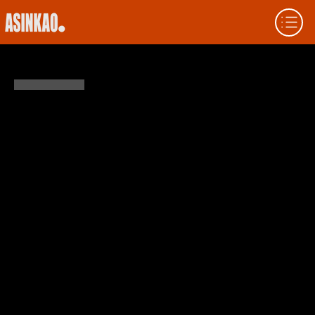
POSSO INVESTIR NA VIRTUS.PRO?
Se você é um gamer apaixonado
interessado em investimento em esports,
explorar opções para investir em sua equipe
favorita pode ser empolgante.
Este artigo apresenta uma visão geral das
possibilidades e métodos para investir
nessas organizações. Ele aborda tudo,
desde a viabilidade do investimento até
estratégias específicas, destacando a
importância de entender o dinamismo e o