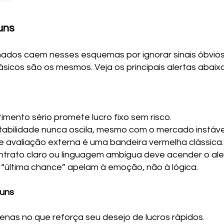
uns
nados caem nesses esquemas por ignorar sinais óbvio
ásicos são os mesmos. Veja os principais alertas abaixo
mento sério promete lucro fixo sem risco.
tabilidade nunca oscila, mesmo com o mercado instável
 avaliação externa é uma bandeira vermelha clássica.
ntrato claro ou linguagem ambígua deve acender o ale
“última chance” apelam à emoção, não à lógica.
muns
enas no que reforça seu desejo de lucros rápidos.