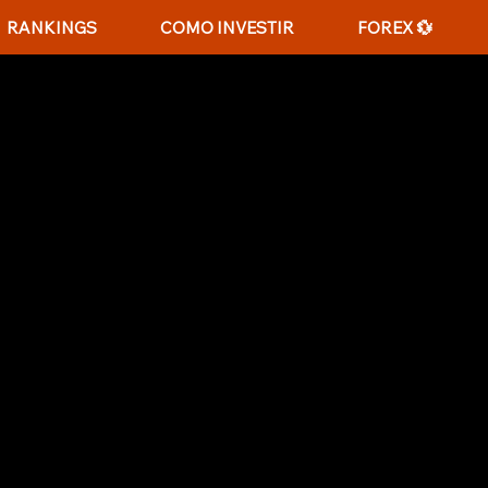
RANKINGS
COMO INVESTIR
FOREX 💱
 ESQUEMAS PONZI E CO
em uma ameaça do passado, continuam ativos na e
rles Ponzi, que popularizou o modelo nos anos
 usando o dinheiro de novos investidores para pag
lta de capital novo. Este guia completo revela 
cipais sinais de alerta e o que fazer se suspeita
tratégias legais e comportamentais para se pro
nto crítico são suas melhores defesas.