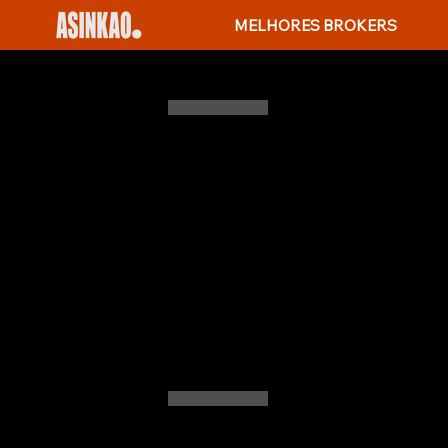
MELHORES BROKERS
O QUE SÃO OS
LOS?
Esquemas Ponzi, longe de ser
Nomeados em homenagem a Cha
altos retornos com baixo risco,
repete até que colapse por fa
suas versões modernas, os prin
analisamos casos famosos, es
educação financeira e pensame