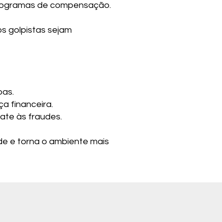
 programas de compensação.
os golpistas sejam
oas.
a financeira.
ate às fraudes.
de e torna o ambiente mais