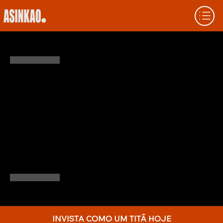
QUEM É GLENN GREENBERG? UM GUIA
COMPLETO
Explore a trajetória de Glenn Greenberg, um
investidor disciplinado e metódico
conhecido por suas apostas concentradas e
visão de longo prazo. Saiba como a Brave
Warrior Advisors deixou uma marca
duradoura no investimento moderno.
INVISTA COMO UM TITÃ HOJE