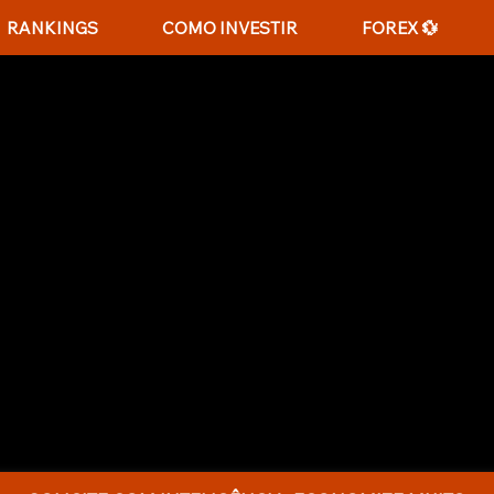
RANKINGS
COMO INVESTIR
FOREX 💱
R HIPOTECAS NO CANA
R
inanciar no Canadá? Este guia completo explica o
mparar ofertas com inteligência e quais etapas s
variáveis até analisar o seguro da CMHC e os cu
s para fazer a escolha certa e evitar armadilhas 
 ou buscando um upgrade, este é o seu manual p