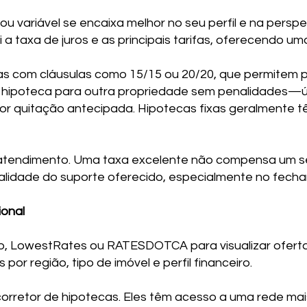
 ou variável se encaixa melhor no seu perfil e na pers
i a taxa de juros e as principais tarifas, oferecendo 
s com cláusulas como 15/15 ou 20/20, que permitem 
a hipoteca para outra propriedade sem penalidades—ú
or quitação antecipada. Hipotecas fixas geralmente 
atendimento. Uma taxa excelente não compensa um serv
qualidade do suporte oferecido, especialmente no fech
ional
 LowestRates ou RATESDOTCA para visualizar ofertas
por região, tipo de imóvel e perfil financeiro.
orretor de hipotecas. Eles têm acesso a uma rede ma