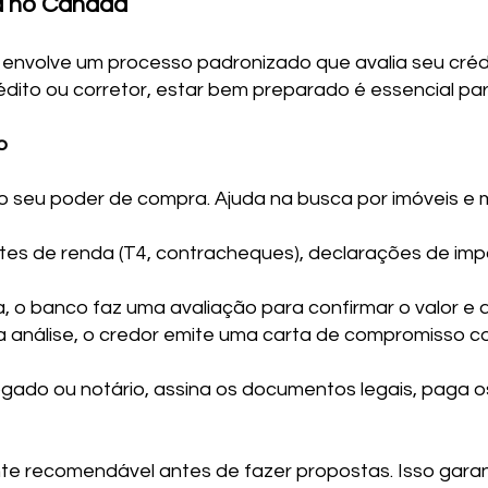
a no Canadá
 envolve um processo padronizado que avalia seu crédi
édito ou corretor, estar bem preparado é essencial pa
o
 do seu poder de compra. Ajuda na busca por imóveis e
es de renda (T4, contracheques), declarações de impo
, o banco faz uma avaliação para confirmar o valor e a 
análise, o credor emite uma carta de compromisso co
ado ou notário, assina os documentos legais, paga os
e recomendável antes de fazer propostas. Isso garant