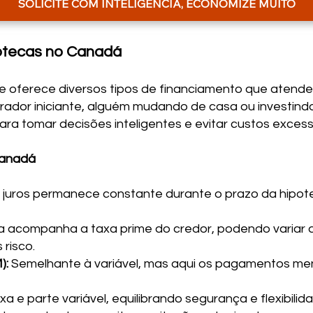
SOLICITE COM INTELIGÊNCIA, ECONOMIZE MUITO
potecas no Canadá
 oferece diversos tipos de financiamento que atende
dor iniciante, alguém mudando de casa ou investindo
para tomar decisões inteligentes e evitar custos excess
 Canadá
 juros permanece constante durante o prazo da hipote
a acompanha a taxa prime do credor, podendo varia
risco.
):
Semelhante à variável, mas aqui os pagamentos 
a e parte variável, equilibrando segurança e flexibilid