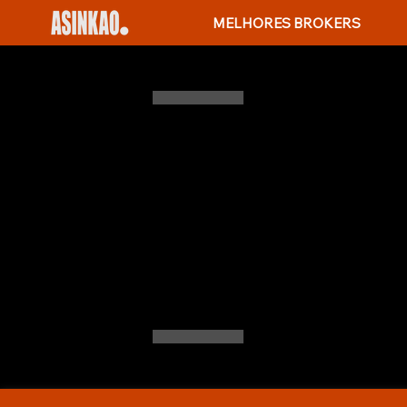
MELHORES BROKERS
COMO COMPARA
COMO APLICA
Quer comprar um imóvel ou ref
hipotecas canadenses, como co
Desde entender taxas fixas e 
encontrará orientações prática
comprador de primeira viagem
estratégico.