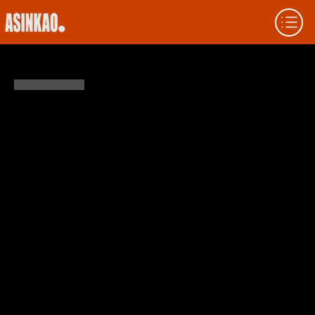
A HISTÓRIA DA BOLSA DE VALORES DA
ALEMANHA
A Bolsa de Valores da Alemanha, liderada
pela Bolsa de Frankfurt (Frankfurter
Wertpapierbörse), é uma das instituições
financeiras mais influentes da Europa.
Desde suas origens no século XVI até seu
papel atual no Grupo Deutsche Börse, ela
representa inovação, eficiência e liderança
global. Este artigo analisa sua evolução
histórica, seus principais produtos e sua
visão estratégica para o futuro.