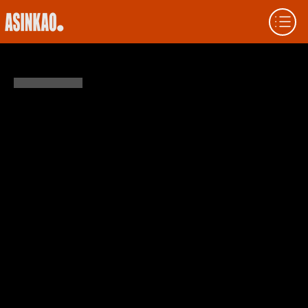
A HISTÓRIA DA BOLSA DE VALORES DE
LISBOA
A Bolsa de Valores de Lisboa, hoje parte da
Euronext, tem raízes que remontam a 1769.
Desde seus primórdios como mercado de
comércio marítimo até sua digitalização e
integração na União Europeia, a bolsa
reflete as transformações econômicas de
Portugal. Este artigo explora seus marcos
históricos, a evolução de seus produtos
financeiros e seu papel no ecossistema
europeu atual.