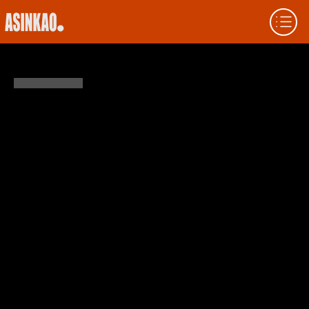
O QUE SÃO OS TÍTULOS CONVERSÍVEIS
Títulos conversíveis são instrumentos
híbridos que começam como dívidas, mas
oferecem ao detentor a opção de convertê-
los em um número predeterminado de
ações da empresa emissora. Essa estrutura
mescla a segurança da renda fixa com o
potencial de valorização da renda variável.
Emitidos geralmente por empresas em
crescimento, os títulos conversíveis atraem
investidores que desejam retorno com
proteção parcial contra quedas. Este guia