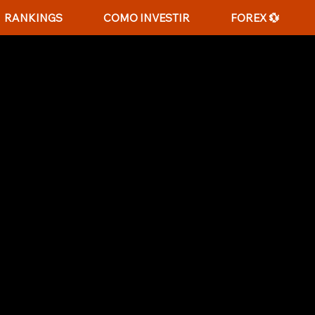
RANKINGS
COMO INVESTIR
FOREX 💱
MUEFFLING: UM GUIA C
NVESTIDOR LENDÁRIO
se um farol no mundo dos investimentos, celebra
fundos e por retornos consistentemente excepcion
es na Lazard Asset Management, é definida por 
iva e a busca pelo valor intrínseco. Conhecido po
r sua metodologia disciplinada e orientada por p
Wall Street. Seu sucesso não redefiniu apenas a
spirou uma geração de investidores a adotar abo
ra um crescimento de longo prazo.