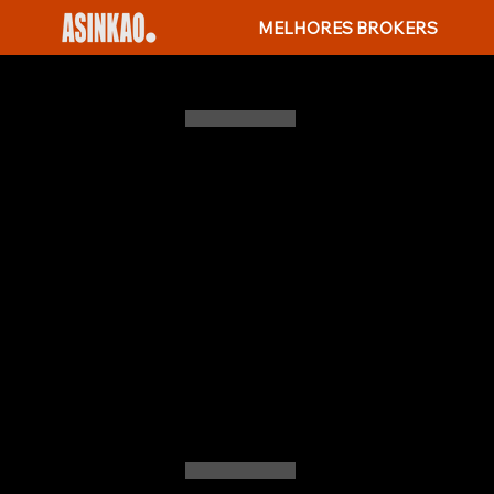
MELHORES BROKERS
WILLIAM VON 
SOBRE ESTE I
William Von Mueffling tornou-
revolucionárias na gestão de 
início com sucessos inovador
pesquisas profundas, gestão at
oportunidades escondidas e po
estabeleceu novos padrões em 
convencionais, mas também in
fundamentadas em pesquisa pa