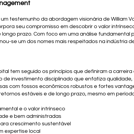
Management
um testemunho da abordagem visionária de William Von 
pora seu compromisso em descobrir o valor intrínseco
 longo prazo. Com foco em uma análise fundamental p
tornou-se um dos nomes mais respeitados na indústria d
ital tem seguido os princípios que definiram a carreir
e investimento disciplinado que enfatiza qualidade,
esas com fossos econômicos robustos e fortes vantagen
retornos estáveis e de longo prazo, mesmo em períod
ental e o valor intrínseco
ade e bem administradas
para crescimento sustentável
 expertise local