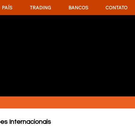
PAÍS
TRADING
BANCOS
CONTATO
CIAR AÇÕES
ramos as plataformas que
ocê participe de mercados
s Internacionais