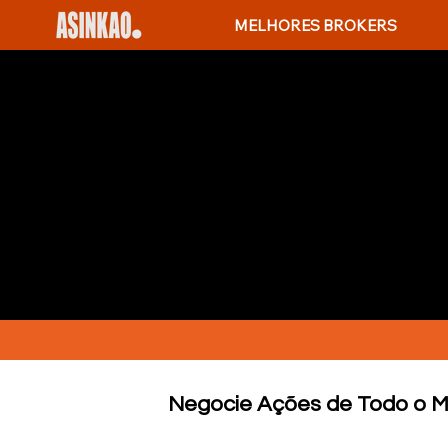
MELHORES BROKERS
MELHORES PL
INTERNACIONA
Quer diversificar seu portfóli
oferecem acesso fácil e segur
internacionais de maneira con
Negocie Ações de Todo o M