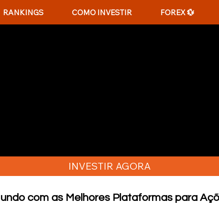
RANKINGS
COMO INVESTIR
FOREX 💱
ATAFORMAS PARA NEGO
IS
o com ações internacionais? Neste ranking, explo
o a ações de empresas globais, permitindo que v
veniente.
INVESTIR AGORA
undo com as Melhores Plataformas para Açõe