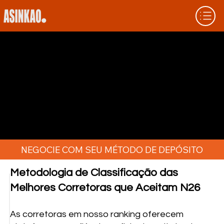
CORRETORAS QUE ACEITAM N26:
FACILIDADE EM DEPÓSITOS E SAQUES
Já viu uma oportunidade de trading e não
conseguiu aproveitá-la por problemas de
pagamento? Com uma corretora que aceite
N26, você resolve essa questão. Conheça as
principais corretoras que suportam N26 com
transações rápidas e taxas transparentes.
NEGOCIE COM SEU MÉTODO DE DEPÓSITO
Metodologia de Classificação das
Melhores Corretoras que Aceitam N26
As corretoras em nosso ranking oferecem