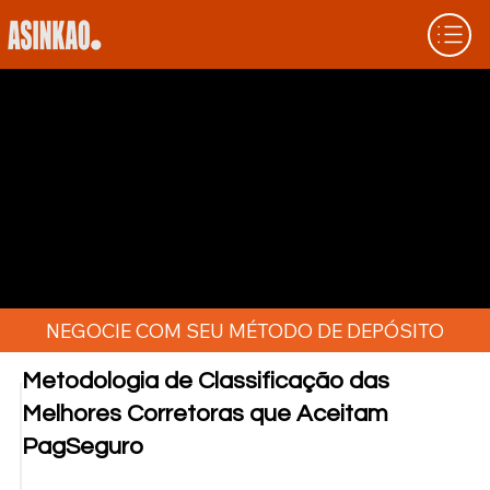
CORRETORAS QUE ACEITAM
PAGSEGURO COMO MÉTODO DE
DEPÓSITO E SAQUE
Perdeu uma oportunidade de trade por
problemas de pagamento? Com PagSeguro,
você tem corretoras confiáveis para
depósitos e saques rápidos. Confira nossa
lista.
NEGOCIE COM SEU MÉTODO DE DEPÓSITO
Metodologia de Classificação das
Melhores Corretoras que Aceitam
PagSeguro