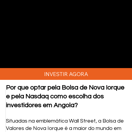
Apresentamos algumas corretoras
disponíveis em Angola que oferecem as
plataformas de trading mais populares para
os instrumentos financeiros listados na
Bolsa de Valores de Nova Iorque.
Acima listamos algumas corretoras
disponíveis em Angola que oferecem as
plataformas de trading mais populares para
instrumentos financeiros listados na Bolsa
de Valores de Nova York.
INVESTIR AGORA
Por que optar pela Bolsa de Nova Iorque
e pela Nasdaq como escolha dos
investidores em Angola?
Situadas na emblemática Wall Street, a Bolsa de
Valores de Nova Iorque é a maior do mundo em