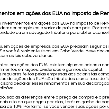
imentos em ações dos EUA no Imposto de R
s investimentos em ações dos EUA no Imposto de Ren
podem ser complexas e variar de país para país. Porta
abilidade ou um advogado tributário para obter acon
ssuem ações de empresas dos EUA precisam seguir as 
. Se você é residente fiscal em Cabo Verde, deve decl
com as leis caboverdianas.
entos em ações dos EUA, existem algumas coisas a cons
estimentos em ações: dividendos e ganhos de capital.
regulares feitos pelas empresas aos acionistas como 
ndos de ações dos EUA são tributados a uma taxa de 1
ecisará declarar esses rendimentos em sua declaraçã
licável.
lado, são as diferenças entre o preço de compra e o p
ais alto do que pagou por elas, terá um ganho de cap
taxa de 10%. Portanto, se você vender suas ações por