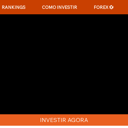
RANKINGS
COMO INVESTIR
FOREX 💱
R EM AÇÕES DOS EUA A
artir de Cabo Verde é um processo que pode ser f
ne Brokers. A Bolsa de Valores de Nova York é a
or ser a maior do mundo em capitalização de mer
idenses gigantes. Ao investir em ações ou títulos
estão investindo em dólares e diversificando sua
ão focados em instrumentos financeiros do Cabo
r em ações dos EUA a partir de Cabo Verde.
INVESTIR AGORA