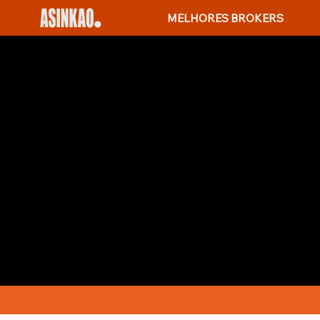
MELHORES BROKERS
COMO INVESTI
CABO VERDE
Investir em ações dos EUA a p
de investimentos chamado Onli
investidores em Cabo Verde p
títulos de corporações estadun
de Nova York, os investidores 
seus investimentos atuais est
um guia completo para investi