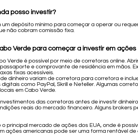
nda posso investir?
m um depósito mínimo para começar a operar ou reque
que não cobram comissão fixa.
abo Verde para começar a investir em ações
 Verde é possível por meio de corretoras online. Abrir
u passaporte e comprovante de residência em mãos. E
xas fixas acessíveis.
e dinheiro variam de corretora para corretora e inclu
s digitais como PayPal, Skrill e Neteller. Algumas corr
locais em Cabo Verde.
 investimentos das corretoras antes de investir dinheir
ondições reais do mercado financeiro. Alguns brokers 
é o principal mercado de ações dos EUA, onde é possí
r em ações americanas pode ser uma forma rentável de 