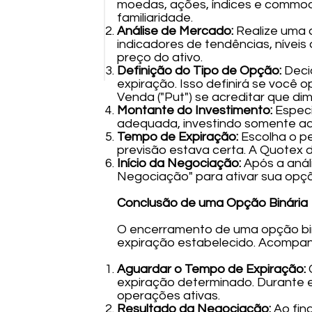
moedas, ações, índices e commodi
familiaridade.
Análise de Mercado:
Realize uma a
indicadores de tendências, níveis
preço do ativo.
Definição do Tipo de Opção:
Deci
expiração. Isso definirá se você 
Venda ("Put") se acreditar que dimi
Montante do Investimento:
Especi
adequada, investindo somente aqu
Tempo de Expiração:
Escolha o pe
previsão estava certa. A Quotex d
Início da Negociação:
Após a análi
Negociação" para ativar sua opçã
Conclusão de uma Opção Binária
O encerramento de uma opção bin
expiração estabelecido. Acompan
Aguardar o Tempo de Expiração:
C
expiração determinado. Durante 
operações ativas.
Resultado da Negociação:
Ao fin