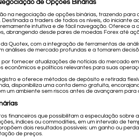
egociação de Opções Binárias
ão na negociação de opções binárias, trazendo para o
. Destinada a traders de todos os níveis, do iniciante
tremamente intuitiva e de fácil navegação. Oferece a
ros, abrangendo desde pares de moedas Forex até açõe
s da Quotex, com a integração de ferramentas de anál
em análises de mercado profundas e a tomarem deci
por fornecer atualizações de notícias do mercado em
s econômicos e políticos relevantes para suas operaç
egistro e oferece métodos de depósito e retirada flexí
inda, disponibiliza uma conta demo gratuita, encoraja
em um ambiente sem riscos antes de avançarem para a
nárias
os financeiros que possibilitam a especulação sobre a
ões, índices ou commodities, em um intervalo de tempo
 propõem dois resultados possíveis: um ganho ou perda
tação de preços.