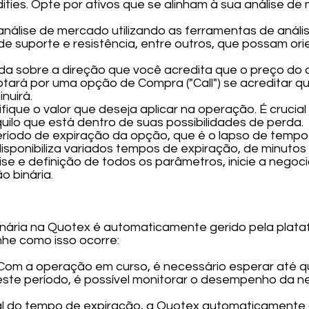
ties. Opte por ativos que se alinham à sua análise d
nálise de mercado utilizando as ferramentas de análise
 de suporte e resistência, entre outros, que possam or
da sobre a direção que você acredita que o preço do
optará por uma opção de Compra ("Call") se acreditar 
nuirá.
fique o valor que deseja aplicar na operação. É crucial
ilo que está dentro de suas possibilidades de perda.
ríodo de expiração da opção, que é o lapso de tempo 
isponibiliza variados tempos de expiração, de minutos 
se e definição de todos os parâmetros, inicie a negoc
o binária.
ária na Quotex é automaticamente gerido pela plataf
he como isso ocorre:
om a operação em curso, é necessário esperar até 
este período, é possível monitorar o desempenho da 
al do tempo de expiração, a Quotex automaticamente a