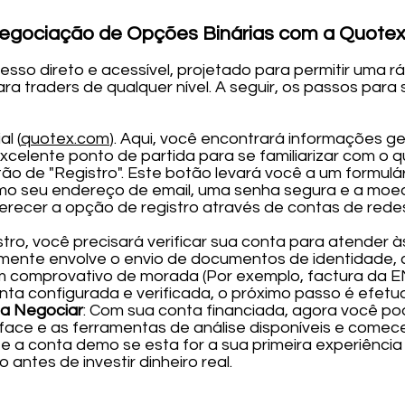
egociação de Opções Binárias com a Quote
esso direto e acessível, projetado para permitir uma 
 traders de qualquer nível. A seguir, os passos para se
al (
quotex.com
). Aqui, você encontrará informações ge
excelente ponto de partida para se familiarizar com o 
otão de "Registro". Este botão levará você a um formulá
mo seu endereço de email, uma senha segura e a moed
ecer a opção de registro através de contas de redes
istro, você precisará verificar sua conta para atende
lmente envolve o envio de documentos de identidade,
m comprovativo de morada (Por exemplo, factura da E
nta configurada e verificada, o próximo passo é efetu
 a Negociar
: Com sua conta financiada, agora você po
rface e as ferramentas de análise disponíveis e comece
ize a conta demo se esta for a sua primeira experiênci
 antes de investir dinheiro real.