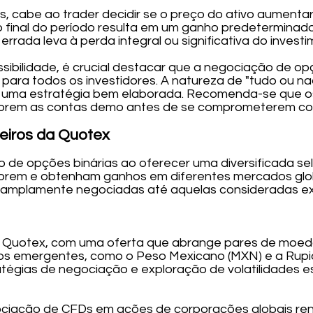
, cabe ao trader decidir se o preço do ativo aumentar
 final do período resulta em um ganho predeterminado
rada leva à perda integral ou significativa do investime
sibilidade, é crucial destacar que a negociação de opç
para todos os investidores. A natureza de "tudo ou na
 e uma estratégia bem elaborada. Recomenda-se que 
plorem as contas demo antes de se comprometerem com
ceiros da Quotex
de opções binárias ao oferecer uma diversificada sel
lorem e obtenham ganhos em diferentes mercados globais
e amplamente negociadas até aquelas consideradas ex
 Quotex, com uma oferta que abrange pares de moedas
s emergentes, como o Peso Mexicano (MXN) e a Rupia 
atégias de negociação e exploração de volatilidades e
ciação de CFDs em ações de corporações globais re