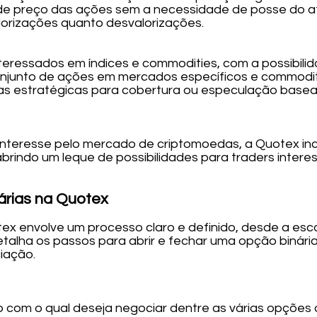
de preço das ações sem a necessidade de posse do at
lorizações quanto desvalorizações.
teressados em índices e commodities, com a possibilid
junto de ações em mercados específicos e commoditie
ivas estratégicas para cobertura ou especulação bas
 interesse pelo mercado de criptomoedas, a Quotex i
abrindo um leque de possibilidades para traders intere
rias na Quotex
ex envolve um processo claro e definido, desde a esc
alha os passos para abrir e fechar uma opção binária
iação.
o com o qual deseja negociar dentre as várias opções d