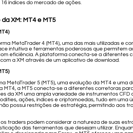
16 índices do mercado de ações.
 da XM: MT4 e MT5
MT4)
ma MetaTrader 4 (MT4), uma das mais utilizadas e co
ace intuitiva e ferramentas poderosas que permitem ao
om eficiência. A plataforma conecta-se a diferentes c
o com a XM através de um aplicativo de download.
MT5)
ma MetaTrader 5 (MT5), uma evolução da MT4 e uma d
a MT4, a MT5 conecta-se a diferentes corretoras para
tes da XM uma ampla variedade de instrumentos CFD de
dities, ações, índices e criptomoedas, tudo em uma ú
ão possui restrições de estratégia, permitindo aos tr
 os traders podem considerar a natureza de suas estr
isticação das ferramentas que desejam utilizar. Enqua