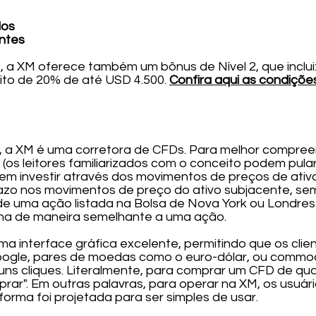
dos
entes
 a XM oferece também um bônus de Nível 2, que inclui
ito de 20% de até USD 4.500.
Confira aqui as condiçõe
 a XM é uma corretora de CFDs. Para melhor compr
(os leitores familiarizados com o conceito podem pula
item investir através dos movimentos de preços de at
razo nos movimentos de preço do ativo subjacente, se
de uma ação listada na Bolsa de Nova York ou Londre
ona de maneira semelhante a uma ação.
a interface gráfica excelente, permitindo que os cl
ogle, pares de moedas como o euro-dólar, ou commod
ns cliques. Literalmente, para comprar um CFD de qual
prar". Em outras palavras, para operar na XM, os usu
forma foi projetada para ser simples de usar.