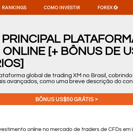
RANKINGS
COMO INVESTIR
FOREX 💱
: PRINCIPAL PLATAFORM
 ONLINE [+ BÔNUS DE 
IOS]
lataforma global de trading XM no Brasil, cobrind
is avançados, como uma breve descrição do con
BÔNUS US$50 GRÁTIS >
nvestimento online no mercado de traders de CFDs em 