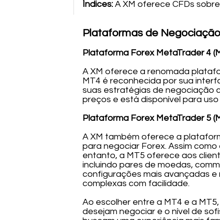
Índices:
A XM oferece CFDs sobre 
Plataformas de Negociação
Plataforma Forex MetaTrader 4 (
A XM oferece a renomada platafor
MT4 é reconhecida por sua interf
suas estratégias de negociação c
preços e está disponível para us
Plataforma Forex MetaTrader 5 (
A XM também oferece a platafor
para negociar Forex. Assim como 
entanto, a MT5 oferece aos clien
incluindo pares de moedas, commo
configurações mais avançadas e n
complexas com facilidade.
Ao escolher entre a MT4 e a MT5,
desejam negociar e o nível de sof