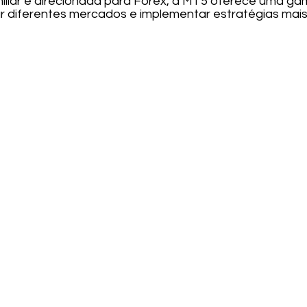
liar e direcionada para Forex, a MT5 oferece uma ga
r diferentes mercados e implementar estratégias mai