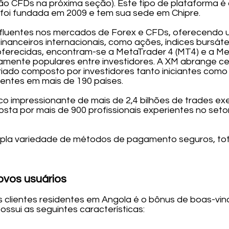
são CFDs na próxima seção). Este tipo de plataforma é
foi fundada em 2009 e tem sua sede em Chipre.
fluentes nos mercados de Forex e CFDs, oferecendo
anceiros internacionais, como ações, índices bursátei
ferecidas, encontram-se a MetaTrader 4 (MT4) e a Me
mente populares entre investidores. A XM abrange ce
iado composto por investidores tanto iniciantes como 
ientes em mais de 190 países.
rico impressionante de mais de 2,4 bilhões de trades 
sta por mais de 900 profissionais experientes no seto
pla variedade de métodos de pagamento seguros, tot
ovos usuários
s clientes residentes em Angola é o bônus de boas-vi
ossui as seguintes características: