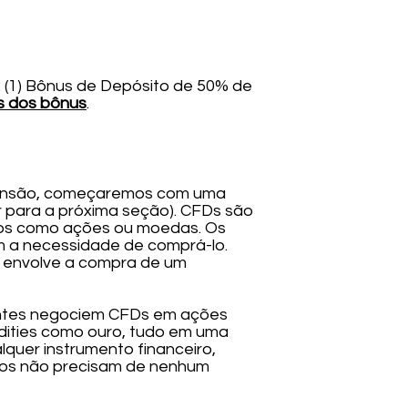
: (1) Bônus de Depósito de 50% de
s dos bônus
.
eensão, começaremos com uma
r para a próxima seção). CFDs são
ivos como ações ou moedas. Os
m a necessidade de comprá-lo.
s envolve a compra de um
ientes negociem CFDs em ações
ities como ouro, tudo em uma
quer instrumento financeiro,
ários não precisam de nenhum