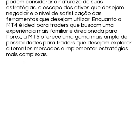
podem considerar a natureza de suas
estratégias, o escopo dos ativos que desejam
negociar e o nível de sofisticação das
ferramentas que desejam utilizar. Enquanto a
MT4 é ideal para traders que buscam uma
experiência mais familiar e direcionada para
Forex, a MT5 oferece uma gama mais ampla de
possibilidades para traders que desejam explorar
diferentes mercados e implementar estratégias
mais complexas.