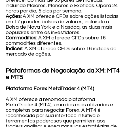
oferecendo mais de 55 pares de moedas,
incluindo Maiores, Menores e Exóticas. Opera 24
horas por dia, 5 dias por semana.
Ações:
A XM oferece CFDs sobre ações listadas
em 17 grandes bolsas de valores, incluindo a
Bolsa de Nova York e a Nasdaq, as duas mais
populares entre os investidores.
Commodities:
A XM oferece CFDs sobre 16
commodities diferentes.
Índices:
A XM oferece CFDs sobre 16 índices do
mercado de ações.
Plataformas de Negociação da XM: MT4
e MT5
Plataforma Forex MetaTrader 4 (MT4)
A XM oferece a renomada plataforma
MetaTrader 4 (MT4), uma das mais utilizadas e
completas para negociar Forex. A MT4 é
reconhecida por sua interface intuitiva e
ferramentas poderosas que permitem aos
traders analisar e executar suas estratégias de