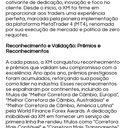
cativante de dedicação, inovação e foco no
cliente. Desde o início, a XM foi firme em
proporcionar aos traders uma experiência
perfeita, marcada pela pioneira implementação
da plataforma MetaTrader 4 (MT4), renomada
por sua execução de mercado e política de zero
requotes.
Reconhecimento e Validação: Prêmios e
Reconhecimentos
A cada passo, a XM conquistou reconhecimento
e prêmios que validam seu compromisso com a
excelência. Ano após ano, prêmios prestigiosos
foram acumulados, reforçando sua posição
como líder na indústria. Esses reconhecimentos
se espalharam por continentes, incluindo os
títulos de "Melhor Corretora de Câmbio, Europa",
"Melhor Corretora de Câmbio, Australásia" e
"Melhor Corretora de Câmbio, América Latina"
pela World Finance Forex Awards. A dedicação
inabalável da XM em fornecer um serviço de
primeira linha lhe rendeu títulos como "Corretora
Mais Confiável" e "Corretora Mais Transparente".