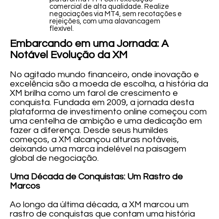
comercial de alta qualidade. Realize
negociações via MT4, sem recotações e
rejeições, com uma alavancagem
flexível.
Embarcando em uma Jornada: A
Notável Evolução da XM
No agitado mundo financeiro, onde inovação e
excelência são a moeda de escolha, a história da
XM brilha como um farol de crescimento e
conquista. Fundada em 2009, a jornada desta
plataforma de investimento online começou com
uma centelha de ambição e uma dedicação em
fazer a diferença. Desde seus humildes
começos, a XM alcançou alturas notáveis,
deixando uma marca indelével na paisagem
global de negociação.
Uma Década de Conquistas: Um Rastro de
Marcos
Ao longo da última década, a XM marcou um
rastro de conquistas que contam uma história