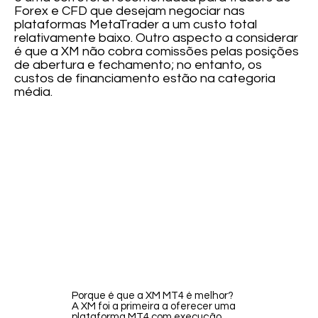
Forex e CFD que desejam negociar nas
plataformas MetaTrader a um custo total
relativamente baixo. Outro aspecto a considerar
é que a XM não cobra comissões pelas posições
de abertura e fechamento; no entanto, os
custos de financiamento estão na categoria
média.
Porque é que a XM MT4 é melhor?
A XM foi a primeira a oferecer uma
plataforma MT4 com execução